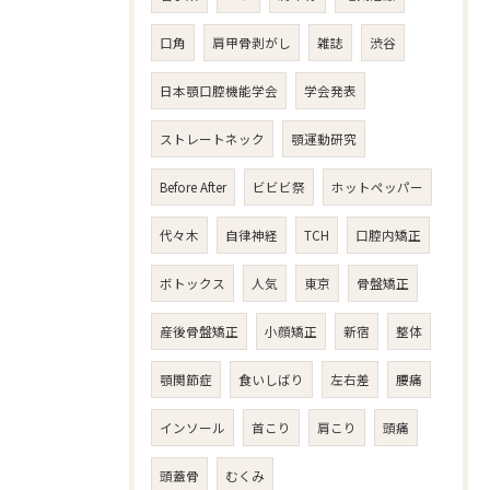
口角
肩甲骨剥がし
雑誌
渋谷
日本顎口腔機能学会
学会発表
ストレートネック
顎運動研究
Before After
ビビビ祭
ホットペッパー
代々木
自律神経
TCH
口腔内矯正
ボトックス
人気
東京
骨盤矯正
産後骨盤矯正
小顔矯正
新宿
整体
顎関節症
食いしばり
左右差
腰痛
インソール
首こり
肩こり
頭痛
頭蓋骨
むくみ