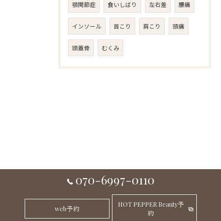
顎関節症
食いしばり
左右差
腰痛
インソール
首こり
肩こり
頭痛
頭蓋骨
むくみ
070-6997-0110
HOT PEPPER Beauty予
web予約
約