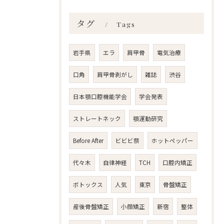
タグ
Tags
岩手県
エラ
肩甲骨
電気治療
口角
肩甲骨剥がし
雑誌
渋谷
日本顎口腔機能学会
学会発表
ストレートネック
顎運動研究
Before After
ビビビ祭
ホットペッパー
代々木
自律神経
TCH
口腔内矯正
ボトックス
人気
東京
骨盤矯正
産後骨盤矯正
小顔矯正
新宿
整体