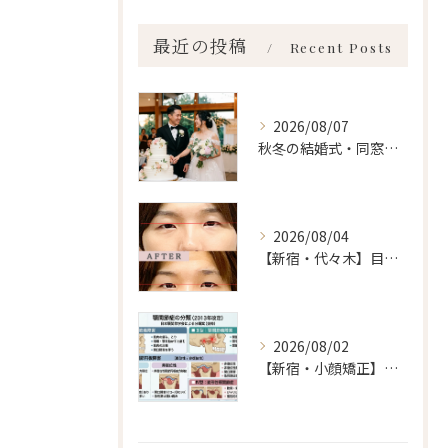
最近の投稿
Recent Posts
2026/08/07
秋冬の結婚式・同窓会に間に合わせるなら「今」始めるべき理由 ailes式 before・after 新宿・食いしばり・骨盤矯正・小顔矯正・顎関節症・顔の左右差ならailesシンメトリー矯正院
2026/08/04
【新宿・代々木】目の左右差ailes式 before・after 新宿・食いしばり・骨盤矯正・小顔矯正・顎関節症・顔の左右差ならailesシンメトリー矯正院
2026/08/02
【新宿・小顔矯正】顎関節症の分類、あなたはいくつ言えますか？ailes式 before・after 新宿・食いしばり・骨盤矯正・小顔矯正・顎関節症・顔の左右差ならailesシンメトリー矯正院