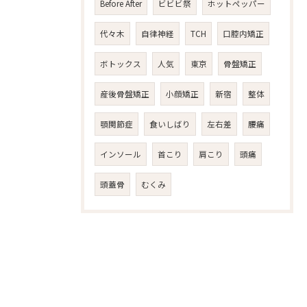
Before After
ビビビ祭
ホットペッパー
代々木
自律神経
TCH
口腔内矯正
ボトックス
人気
東京
骨盤矯正
産後骨盤矯正
小顔矯正
新宿
整体
顎関節症
食いしばり
左右差
腰痛
インソール
首こり
肩こり
頭痛
頭蓋骨
むくみ