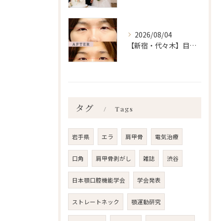
2026/08/04
【新宿・代々木】目の左右差ailes式 before・after 新宿・食いしばり・骨盤矯正・小顔矯正・顎関節症・顔の左右差ならailesシンメトリー矯正院
タグ
Tags
岩手県
エラ
肩甲骨
電気治療
口角
肩甲骨剥がし
雑誌
渋谷
日本顎口腔機能学会
学会発表
ストレートネック
顎運動研究