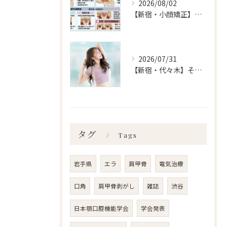
2026/08/02
【新宿・小顔矯正】顎関節症の分類、あなたはいくつ言えますか？ailes式 before・after 新宿・食いしばり・骨盤矯正・小顔矯正・顎関節症・顔の左右差ならailesシンメトリー矯正院
2026/07/31
【新宿・代々木】その症状自律神経乱れてませんか？
タグ
Tags
岩手県
エラ
肩甲骨
電気治療
口角
肩甲骨剥がし
雑誌
渋谷
日本顎口腔機能学会
学会発表