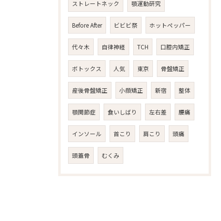
ストレートネック
顎運動研究
Before After
ビビビ祭
ホットペッパー
代々木
自律神経
TCH
口腔内矯正
ボトックス
人気
東京
骨盤矯正
産後骨盤矯正
小顔矯正
新宿
整体
顎関節症
食いしばり
左右差
腰痛
インソール
首こり
肩こり
頭痛
頭蓋骨
むくみ