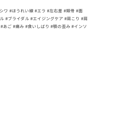
シワ #ほうれい線 #エラ #左右差 #頬骨 #面
ル #ブライダル #エイジングケア #肩こり #肩
 #あご #痛み #食いしばり #顎の歪み #インソ