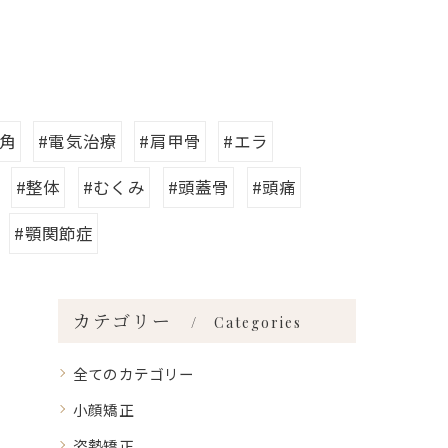
口角
#電気治療
#肩甲骨
#エラ
#整体
#むくみ
#頭蓋骨
#頭痛
#顎関節症
カテゴリー
Categories
全てのカテゴリー
小顔矯正
姿勢矯正