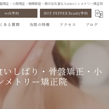
ばり・骨盤矯正・小顔矯正・顎関節症・顔の左右差ならailesシンメトリー矯正院
web予約
HOT PEPPER Beauty予約
くある質問
当院の特徴
アクセス
ブログ
小顔矯正
コラム
姿勢矯正
ゆがみ矯正
新宿・食いしばり・骨盤矯正・小
骨盤矯正
シンメトリー矯正院
カウンセリング