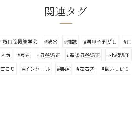
関連タグ
本顎口腔機能学会
#渋谷
#雑誌
#肩甲骨剥がし
#
#人気
#東京
#骨盤矯正
#産後骨盤矯正
#小顔矯正
#首こり
#インソール
#腰痛
#左右差
#食いしばり