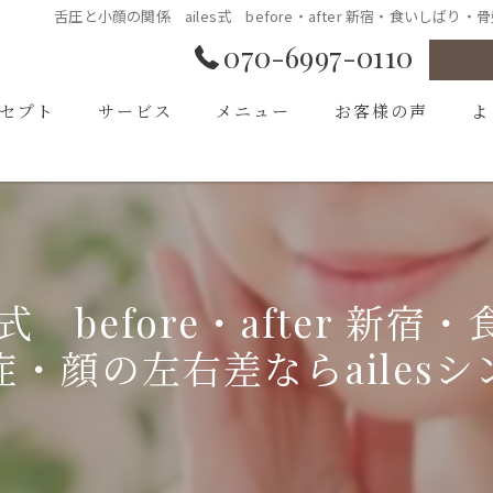
舌圧と小顔の関係 ailes式 before・after 新宿・食いし
070-6997-0110
セプト
サービス
メニュー
お客様の声
よ
あいさつ
式 before・after 
・顔の左右差ならailes