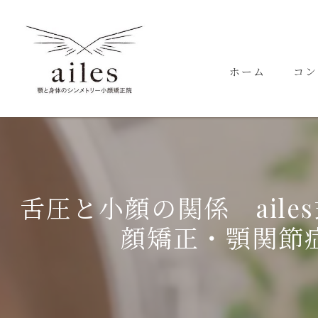
ホーム
コン
代表
舌圧と小顔の関係 ailes
顔矯正・顎関節症