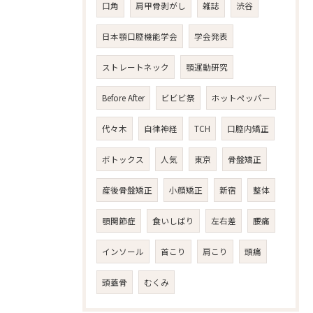
口角
肩甲骨剥がし
雑誌
渋谷
日本顎口腔機能学会
学会発表
ストレートネック
顎運動研究
Before After
ビビビ祭
ホットペッパー
代々木
自律神経
TCH
口腔内矯正
ボトックス
人気
東京
骨盤矯正
産後骨盤矯正
小顔矯正
新宿
整体
顎関節症
食いしばり
左右差
腰痛
インソール
首こり
肩こり
頭痛
頭蓋骨
むくみ