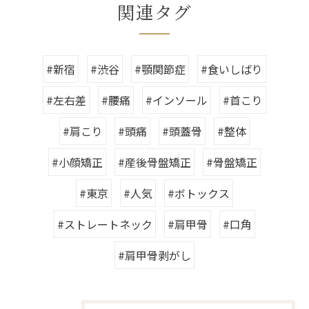
関連タグ
#新宿
#渋谷
#顎関節症
#食いしばり
#左右差
#腰痛
#インソール
#首こり
#肩こり
#頭痛
#頭蓋骨
#整体
#小顔矯正
#産後骨盤矯正
#骨盤矯正
#東京
#人気
#ボトックス
#ストレートネック
#肩甲骨
#口角
#肩甲骨剥がし