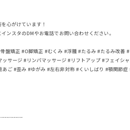
術を心がけています！
にインスタのDMやお電話でお問い合わせください。
#骨盤矯正 #O脚矯正 #むくみ #浮腫 #たるみ #たるみ改善 #
顔マッサージ #リンパマッサージ #リフトアップ #フェイシャ
二重あご #歪み #ゆがみ #左右非対称 #くいしばり #顎関節症
-------------