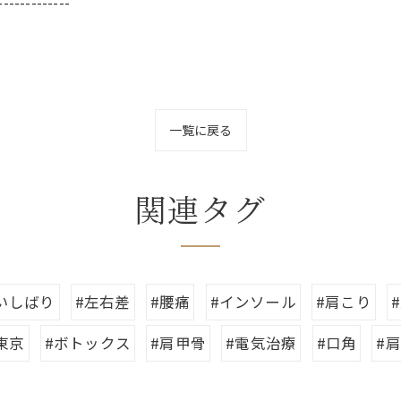
-------------
一覧に戻る
関連タグ
いしばり
#左右差
#腰痛
#インソール
#肩こり
東京
#ボトックス
#肩甲骨
#電気治療
#口角
#