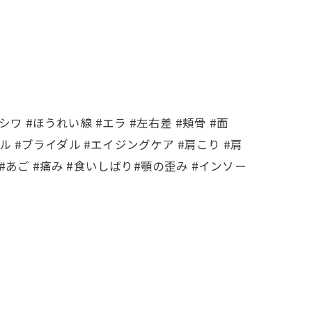
シワ #ほうれい線 #エラ #左右差 #頬骨 #面
ル #ブライダル #エイジングケア #肩こり #肩
 #あご #痛み #食いしばり#顎の歪み #インソー