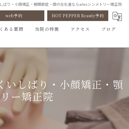
しばり・小顔矯正・顎関節症・顔の左右差ならailesシンメトリー矯正院
web予約
HOT PEPPER Beauty予約
くある質問
当院の特徴
アクセス
ブログ
小顔矯正
コラム
姿勢矯正
ゆがみ矯正
くいしばり・小顔矯正・顎
骨盤矯正
トリー矯正院
カウンセリング