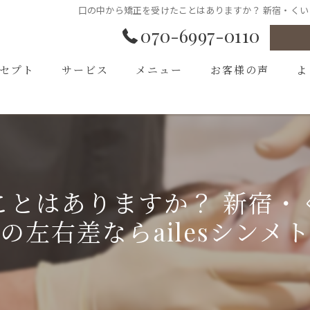
口の中から矯正を受けたことはありますか？ 新宿・くい
070-6997-0110
セプト
サービス
メニュー
お客様の声
よ
あいさつ
ことはありますか？ 新宿・
の左右差ならailesシンメ