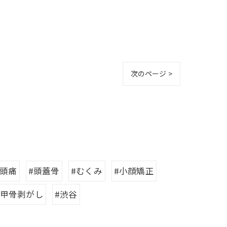
次のページ >
#頭痛
#頭蓋骨
#むくみ
#小顔矯正
肩甲骨剥がし
#渋谷