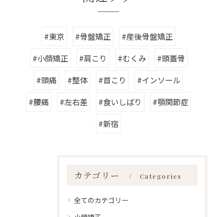
#東京
#骨盤矯正
#産後骨盤矯正
#小顔矯正
#肩こり
#むくみ
#頭蓋骨
#頭痛
#整体
#首こり
#インソール
#腰痛
#左右差
#食いしばり
#顎関節症
#新宿
カテゴリー
Categories
全てのカテゴリー