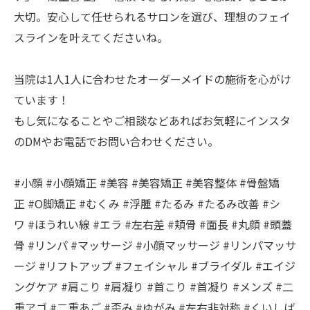
大切。安心して任せられるサロンを選び、理想のフェイ
スラインを叶えてくださいね。
当院は1人1人に合わせたオーダーメイドの施術を心がけ
ています！
もし気になることやご相談などあればお気軽にインスタ
のDMやお電話でお問い合わせください。
#小顔 #小顔矯正 #美容 #美容矯正 #美容整体 #骨盤矯
正 #O脚矯正 #むくみ #浮腫 #たるみ #たるみ改善 #シ
ワ #ほうれい線 #エラ #左右差 #頬骨 #面長 #丸顔 #頭蓋
骨 #リンパ #マッサージ #小顔マッサージ #リンパマッサ
ージ #リフトアップ #フェイシャル #ブライダル #エイジ
ングケア #肩こり #肩凝り #首こり #首凝り #メンズ #二
重アゴ #二重あご #歪み #ゆがみ #左右非対称 #くいしば