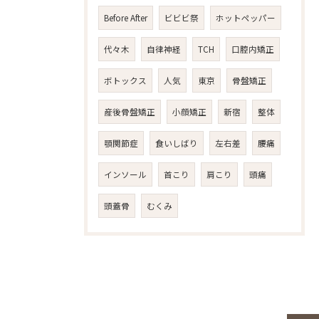
Before After
ビビビ祭
ホットペッパー
代々木
自律神経
TCH
口腔内矯正
ボトックス
人気
東京
骨盤矯正
産後骨盤矯正
小顔矯正
新宿
整体
顎関節症
食いしばり
左右差
腰痛
インソール
首こり
肩こり
頭痛
頭蓋骨
むくみ