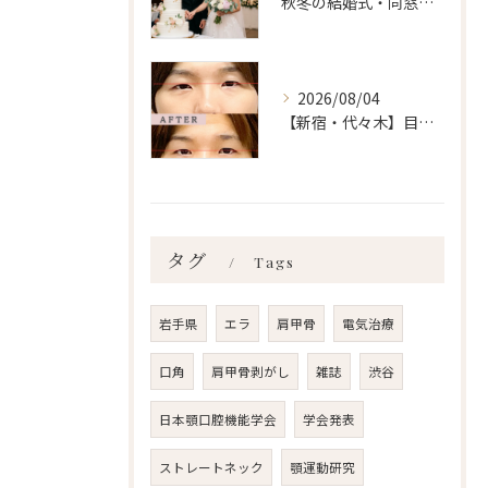
秋冬の結婚式・同窓会に間に合わせるなら「今」始めるべき理由 ailes式 before・after 新宿・食いしばり・骨盤矯正・小顔矯正・顎関節症・顔の左右差ならailesシンメトリー矯正院
2026/08/04
【新宿・代々木】目の左右差ailes式 before・after 新宿・食いしばり・骨盤矯正・小顔矯正・顎関節症・顔の左右差ならailesシンメトリー矯正院
タグ
Tags
岩手県
エラ
肩甲骨
電気治療
口角
肩甲骨剥がし
雑誌
渋谷
日本顎口腔機能学会
学会発表
ストレートネック
顎運動研究