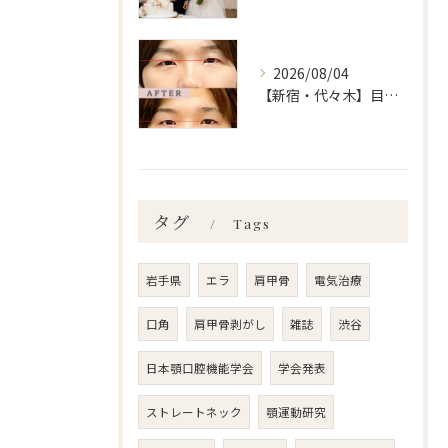
2026/08/04
【新宿・代々木】目の左右差ailes式 before・after 新宿・食いしばり・骨盤矯正・小顔矯正・顎関節症・顔の左右差ならailesシンメトリー矯正院
タグ
Tags
岩手県
エラ
肩甲骨
電気治療
口角
肩甲骨剥がし
雑誌
渋谷
日本顎口腔機能学会
学会発表
ストレートネック
顎運動研究