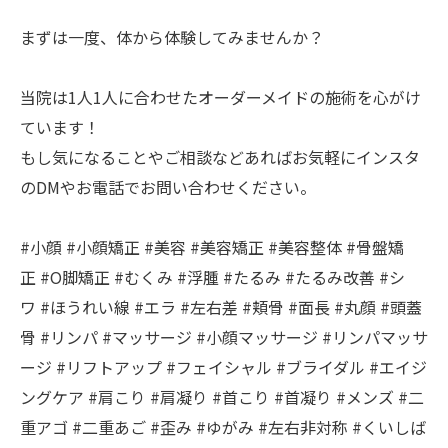
まずは一度、体から体験してみませんか？
当院は1人1人に合わせたオーダーメイドの施術を心がけ
ています！
もし気になることやご相談などあればお気軽にインスタ
のDMやお電話でお問い合わせください。
#小顔 #小顔矯正 #美容 #美容矯正 #美容整体 #骨盤矯
正 #O脚矯正 #むくみ #浮腫 #たるみ #たるみ改善 #シ
ワ #ほうれい線 #エラ #左右差 #頬骨 #面長 #丸顔 #頭蓋
骨 #リンパ #マッサージ #小顔マッサージ #リンパマッサ
ージ #リフトアップ #フェイシャル #ブライダル #エイジ
ングケア #肩こり #肩凝り #首こり #首凝り #メンズ #二
重アゴ #二重あご #歪み #ゆがみ #左右非対称 #くいしば