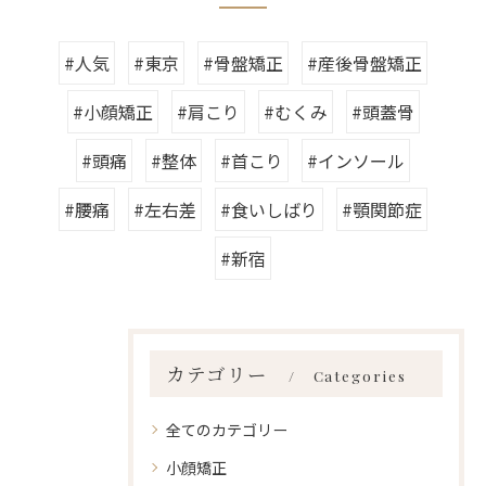
#人気
#東京
#骨盤矯正
#産後骨盤矯正
#小顔矯正
#肩こり
#むくみ
#頭蓋骨
#頭痛
#整体
#首こり
#インソール
#腰痛
#左右差
#食いしばり
#顎関節症
#新宿
カテゴリー
Categories
全てのカテゴリー
小顔矯正