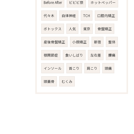
Before After
ビビビ祭
ホットペッパー
代々木
自律神経
TCH
口腔内矯正
ボトックス
人気
東京
骨盤矯正
産後骨盤矯正
小顔矯正
新宿
整体
顎関節症
食いしばり
左右差
腰痛
インソール
首こり
肩こり
頭痛
頭蓋骨
むくみ