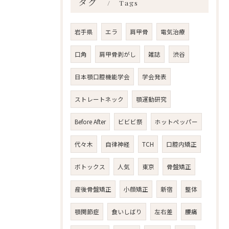
タグ
Tags
岩手県
エラ
肩甲骨
電気治療
口角
肩甲骨剥がし
雑誌
渋谷
日本顎口腔機能学会
学会発表
ストレートネック
顎運動研究
Before After
ビビビ祭
ホットペッパー
代々木
自律神経
TCH
口腔内矯正
ボトックス
人気
東京
骨盤矯正
産後骨盤矯正
小顔矯正
新宿
整体
顎関節症
食いしばり
左右差
腰痛