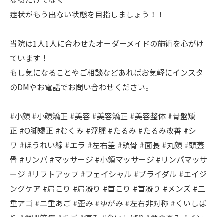
症状がもう出ない状態を目指しましょう！！
当院は1人1人に合わせたオーダーメイドの施術を心がけ
ています！
もし気になることやご相談などあればお気軽にインスタ
のDMやお電話でお問い合わせください。
#小顔 #小顔矯正 #美容 #美容矯正 #美容整体 #骨盤矯
正 #O脚矯正 #むくみ #浮腫 #たるみ #たるみ改善 #シ
ワ #ほうれい線 #エラ #左右差 #頬骨 #面長 #丸顔 #頭蓋
骨 #リンパ #マッサージ #小顔マッサージ #リンパマッサ
ージ #リフトアップ #フェイシャル #ブライダル #エイジ
ングケア #肩こり #肩凝り #首こり #首凝り #メンズ #二
重アゴ #二重あご #歪み #ゆがみ #左右非対称 #くいしば