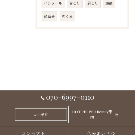
インソール
首こり
肩こり
頭痛
頭蓋骨
むくみ
070-6997-0110
HOT PEPPER Beauty予
web予約
約
コンセプト
代表あいさつ