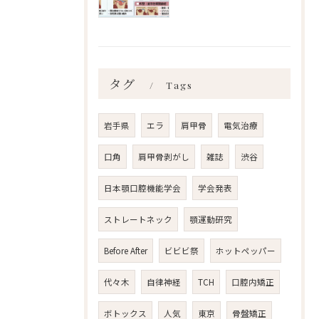
タグ
Tags
岩手県
エラ
肩甲骨
電気治療
口角
肩甲骨剥がし
雑誌
渋谷
日本顎口腔機能学会
学会発表
ストレートネック
顎運動研究
Before After
ビビビ祭
ホットペッパー
代々木
自律神経
TCH
口腔内矯正
ボトックス
人気
東京
骨盤矯正