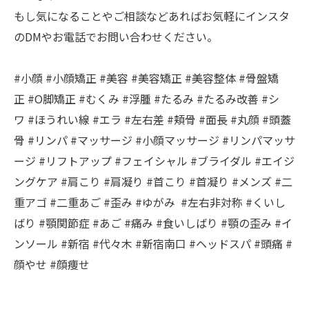
もし気になることやご相談などあればお気軽にインスタ
のDMやお電話でお問い合わせください。
#小顔 #小顔矯正 #美容 #美容矯正 #美容整体 #骨盤矯
正 #O脚矯正 #むくみ #浮腫 #たるみ #たるみ改善 #シ
ワ #ほうれい線 #エラ #左右差 #頬骨 #面長 #丸顔 #頭蓋
骨 #リンパ #マッサージ #小顔マッサージ #リンパマッサ
ージ #リフトアップ #フェイシャル #ブライダル #エイジ
ングケア #肩こり #肩凝り #首こり #首凝り #メンズ #二
重アゴ #二重あご #歪み #ゆがみ #左右非対称 #くいし
ばり #顎関節症 #あご #痛み #食いしばり #顎の歪み #イ
ンソール #新宿 #代々木 #新宿南口 #ヘッドスパ #頭痛 #
顔やせ #顔痩せ