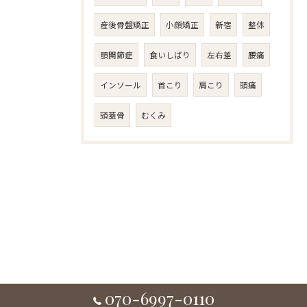
産後骨盤矯正
小顔矯正
新宿
整体
顎関節症
食いしばり
左右差
腰痛
インソール
首こり
肩こり
頭痛
頭蓋骨
むくみ
070-6997-0110