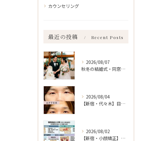
カウンセリング
最近の投稿
Recent Posts
2026/08/07
秋冬の結婚式・同窓会に間に合わせるなら「今」始めるべき理由 ailes式 before・after 新宿・食いしばり・骨盤矯正・小顔矯正・顎関節症・顔の左右差ならailesシンメトリー矯正院
2026/08/04
【新宿・代々木】目の左右差ailes式 before・after 新宿・食いしばり・骨盤矯正・小顔矯正・顎関節症・顔の左右差ならailesシンメトリー矯正院
2026/08/02
【新宿・小顔矯正】顎関節症の分類、あなたはいくつ言えますか？ailes式 before・after 新宿・食いしばり・骨盤矯正・小顔矯正・顎関節症・顔の左右差ならailesシンメトリー矯正院