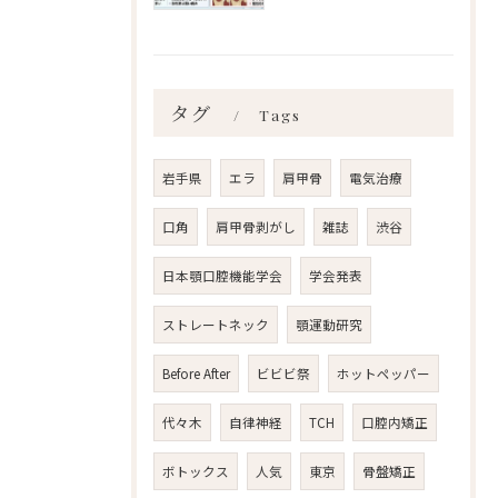
タグ
Tags
岩手県
エラ
肩甲骨
電気治療
口角
肩甲骨剥がし
雑誌
渋谷
日本顎口腔機能学会
学会発表
ストレートネック
顎運動研究
Before After
ビビビ祭
ホットペッパー
代々木
自律神経
TCH
口腔内矯正
ボトックス
人気
東京
骨盤矯正