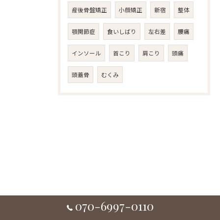
産後骨盤矯正
小顔矯正
新宿
整体
顎関節症
食いしばり
左右差
腰痛
インソール
首こり
肩こり
頭痛
頭蓋骨
むくみ
070-6997-0110