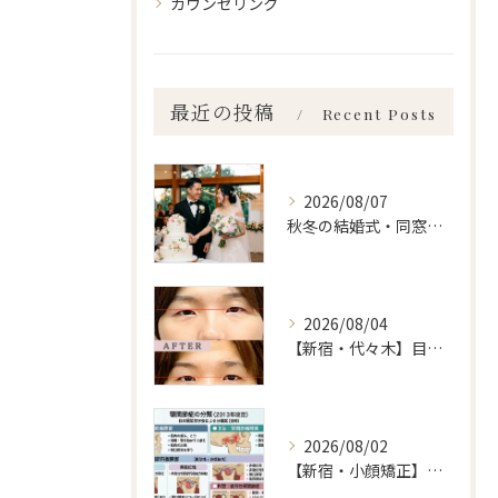
カウンセリング
最近の投稿
Recent Posts
2026/08/07
秋冬の結婚式・同窓会に間に合わせるなら「今」始めるべき理由 ailes式 before・after 新宿・食いしばり・骨盤矯正・小顔矯正・顎関節症・顔の左右差ならailesシンメトリー矯正院
2026/08/04
【新宿・代々木】目の左右差ailes式 before・after 新宿・食いしばり・骨盤矯正・小顔矯正・顎関節症・顔の左右差ならailesシンメトリー矯正院
2026/08/02
【新宿・小顔矯正】顎関節症の分類、あなたはいくつ言えますか？ailes式 before・after 新宿・食いしばり・骨盤矯正・小顔矯正・顎関節症・顔の左右差ならailesシンメトリー矯正院