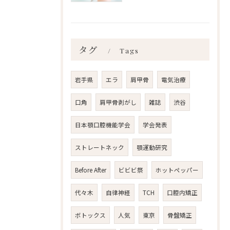
タグ
Tags
岩手県
エラ
肩甲骨
電気治療
口角
肩甲骨剥がし
雑誌
渋谷
日本顎口腔機能学会
学会発表
ストレートネック
顎運動研究
Before After
ビビビ祭
ホットペッパー
代々木
自律神経
TCH
口腔内矯正
ボトックス
人気
東京
骨盤矯正