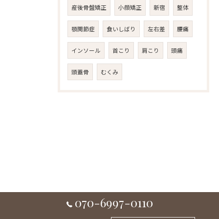
産後骨盤矯正
小顔矯正
新宿
整体
顎関節症
食いしばり
左右差
腰痛
インソール
首こり
肩こり
頭痛
頭蓋骨
むくみ
070-6997-0110