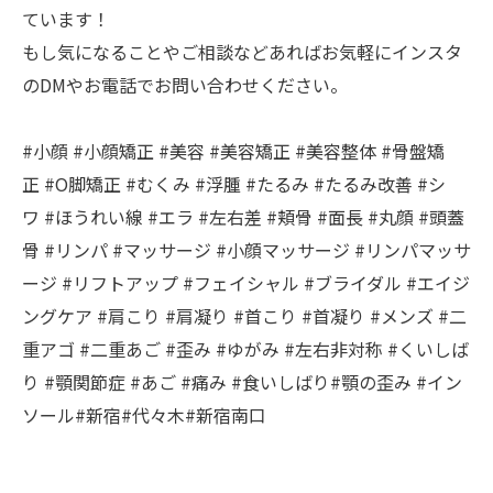
ています！
もし気になることやご相談などあればお気軽にインスタ
のDMやお電話でお問い合わせください。
#小顔 #小顔矯正 #美容 #美容矯正 #美容整体 #骨盤矯
正 #O脚矯正 #むくみ #浮腫 #たるみ #たるみ改善 #シ
ワ #ほうれい線 #エラ #左右差 #頬骨 #面長 #丸顔 #頭蓋
骨 #リンパ #マッサージ #小顔マッサージ #リンパマッサ
ージ #リフトアップ #フェイシャル #ブライダル #エイジ
ングケア #肩こり #肩凝り #首こり #首凝り #メンズ #二
重アゴ #二重あご #歪み #ゆがみ #左右非対称 #くいしば
り #顎関節症 #あご #痛み #食いしばり#顎の歪み #イン
ソール#新宿#代々木#新宿南口