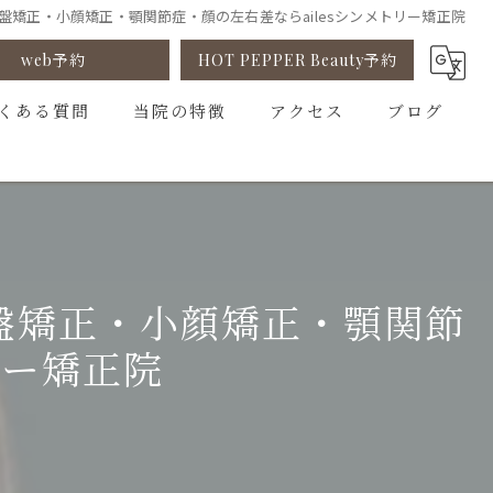
矯正・小顔矯正・顎関節症・顔の左右差ならailesシンメトリー矯正院
web予約
HOT PEPPER Beauty予約
くある質問
当院の特徴
アクセス
ブログ
小顔矯正
コラム
姿勢矯正
ゆがみ矯正
盤矯正・小顔矯正・顎関節
骨盤矯正
リー矯正院
カウンセリング