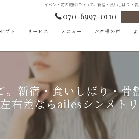
イベント前の施術について。新宿・食いしばり・骨盤
070-6997-0110
セプト
サービス
メニュー
お客様の声
よ
あいさつ
て。新宿・食いしばり・骨
左右差ならailesシンメト