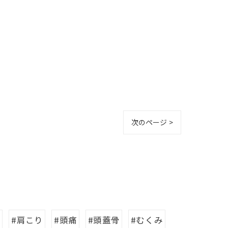
次のページ >
り
#肩こり
#頭痛
#頭蓋骨
#むくみ