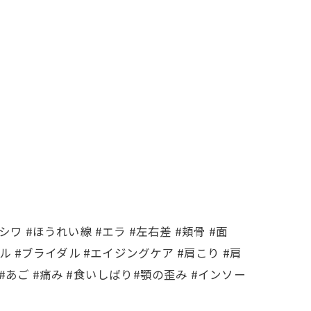
シワ #ほうれい線 #エラ #左右差 #頬骨 #面
ル #ブライダル #エイジングケア #肩こり #肩
 #あご #痛み #食いしばり#顎の歪み #インソー