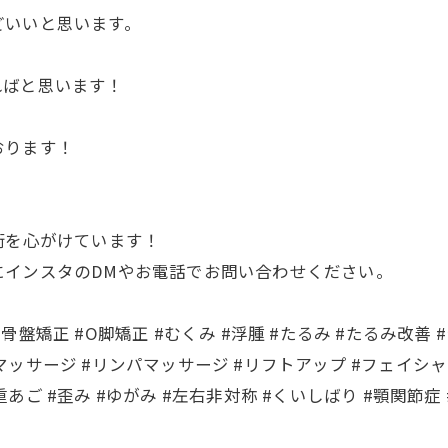
どいいと思います。
ればと思います！
おります！
術を心がけています！
にインスタのDMやお電話でお問い合わせください。
#骨盤矯正 #O脚矯正 #むくみ #浮腫 #たるみ #たるみ改善 #
顔マッサージ #リンパマッサージ #リフトアップ #フェイシャ
二重あご #歪み #ゆがみ #左右非対称 #くいしばり #顎関節症