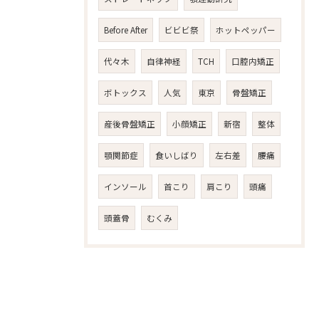
Before After
ビビビ祭
ホットペッパー
代々木
自律神経
TCH
口腔内矯正
ボトックス
人気
東京
骨盤矯正
産後骨盤矯正
小顔矯正
新宿
整体
顎関節症
食いしばり
左右差
腰痛
インソール
首こり
肩こり
頭痛
頭蓋骨
むくみ