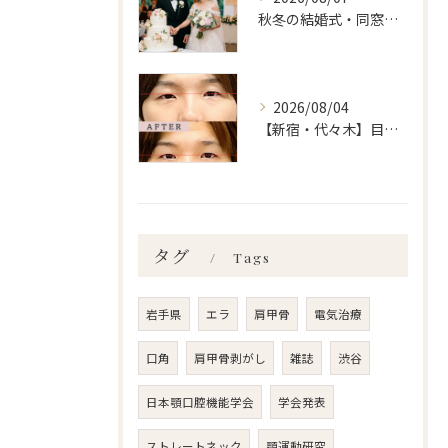
秋冬の結婚式・同窓会に間に合わせるなら「今」始めるべき理由 ailes式 before・after 新宿・食いしばり・骨盤矯正・小顔矯正・顎関節症・顔の左右差ならailesシンメトリー矯正院
2026/08/04
【新宿・代々木】目の左右差ailes式 before・after 新宿・食いしばり・骨盤矯正・小顔矯正・顎関節症・顔の左右差ならailesシンメトリー矯正院
タグ
Tags
岩手県
エラ
肩甲骨
電気治療
口角
肩甲骨剥がし
雑誌
渋谷
日本顎口腔機能学会
学会発表
ストレートネック
顎運動研究