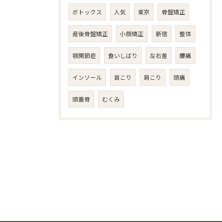
ボトックス
人気
東京
骨盤矯正
産後骨盤矯正
小顔矯正
新宿
整体
顎関節症
食いしばり
左右差
腰痛
インソール
首こり
肩こり
頭痛
頭蓋骨
むくみ