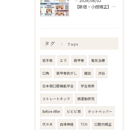
2026/08/02
【新宿・小顔矯正】顎関節症の分類、あなたはいくつ言えますか？ailes式 before・after 新宿・食いしばり・骨盤矯正・小顔矯正・顎関節症・顔の左右差ならailesシンメトリー矯正院
タグ
Tags
岩手県
エラ
肩甲骨
電気治療
口角
肩甲骨剥がし
雑誌
渋谷
日本顎口腔機能学会
学会発表
ストレートネック
顎運動研究
Before After
ビビビ祭
ホットペッパー
代々木
自律神経
TCH
口腔内矯正