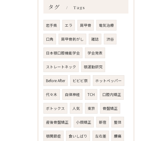
タグ
Tags
岩手県
エラ
肩甲骨
電気治療
口角
肩甲骨剥がし
雑誌
渋谷
日本顎口腔機能学会
学会発表
ストレートネック
顎運動研究
Before After
ビビビ祭
ホットペッパー
代々木
自律神経
TCH
口腔内矯正
ボトックス
人気
東京
骨盤矯正
産後骨盤矯正
小顔矯正
新宿
整体
顎関節症
食いしばり
左右差
腰痛