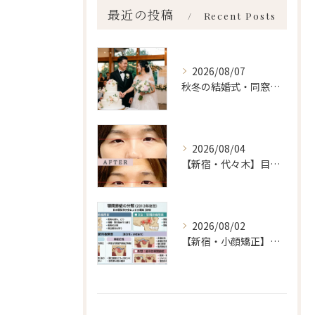
最近の投稿
Recent Posts
2026/08/07
秋冬の結婚式・同窓会に間に合わせるなら「今」始めるべき理由 ailes式 before・after 新宿・食いしばり・骨盤矯正・小顔矯正・顎関節症・顔の左右差ならailesシンメトリー矯正院
2026/08/04
【新宿・代々木】目の左右差ailes式 before・after 新宿・食いしばり・骨盤矯正・小顔矯正・顎関節症・顔の左右差ならailesシンメトリー矯正院
2026/08/02
【新宿・小顔矯正】顎関節症の分類、あなたはいくつ言えますか？ailes式 before・after 新宿・食いしばり・骨盤矯正・小顔矯正・顎関節症・顔の左右差ならailesシンメトリー矯正院