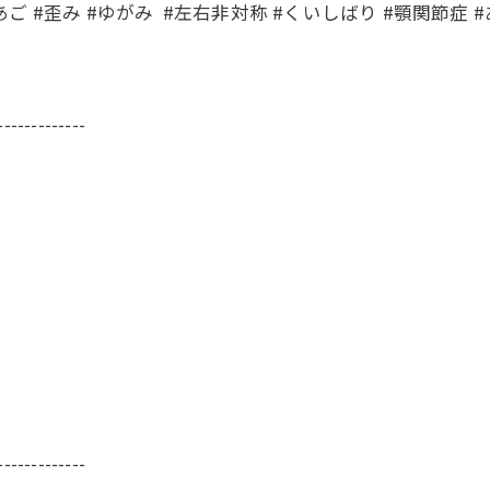
あご #歪み #ゆがみ #左右非対称 #くいしばり #顎関節症 
-------------
-------------