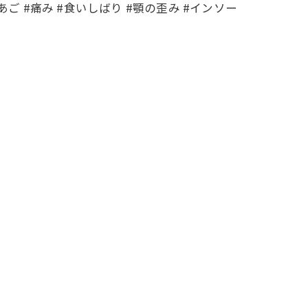
#あご #痛み #食いしばり #顎の歪み #インソー