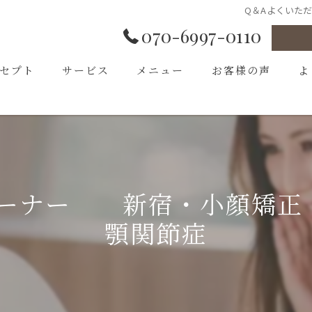
Q＆Aよくいた
070-6997-0110
セプト
サービス
メニュー
お客様の声
よ
あいさつ
コーナー 新宿・小顔矯正
顎関節症