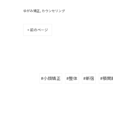
ゆがみ矯正
カウンセリング
< 前のページ
#小顔矯正
#整体
#新宿
#顎関