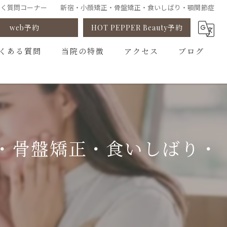
だく質問コーナー 新宿・小顔矯正・骨盤矯正・食いしばり・顎関節症
web予約
HOT PEPPER Beauty予約
くある質問
当院の特徴
アクセス
ブログ
小顔矯正
コラム
姿勢矯正
ゆがみ矯正
・骨盤矯正・食いしばり・
骨盤矯正
カウンセリング