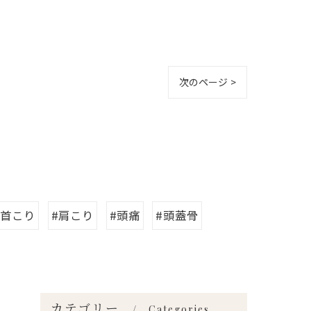
次のページ >
#首こり
#肩こり
#頭痛
#頭蓋骨
カテゴリー
Categories