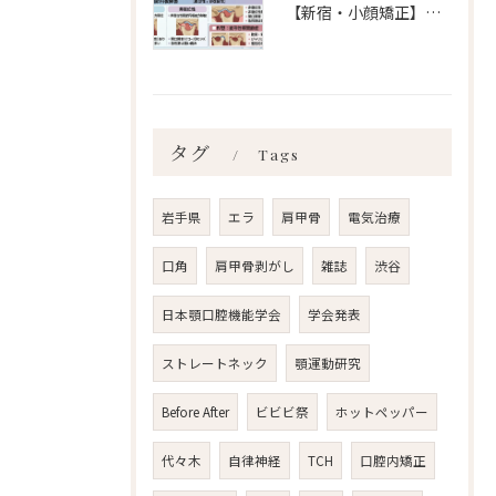
【新宿・小顔矯正】顎関節症の分類、あなたはいくつ言えますか？ailes式 before・after 新宿・食いしばり・骨盤矯正・小顔矯正・顎関節症・顔の左右差ならailesシンメトリー矯正院
タグ
Tags
岩手県
エラ
肩甲骨
電気治療
口角
肩甲骨剥がし
雑誌
渋谷
日本顎口腔機能学会
学会発表
ストレートネック
顎運動研究
Before After
ビビビ祭
ホットペッパー
代々木
自律神経
TCH
口腔内矯正