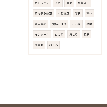
ボトックス
人気
東京
骨盤矯正
産後骨盤矯正
小顔矯正
新宿
整体
顎関節症
食いしばり
左右差
腰痛
インソール
首こり
肩こり
頭痛
頭蓋骨
むくみ